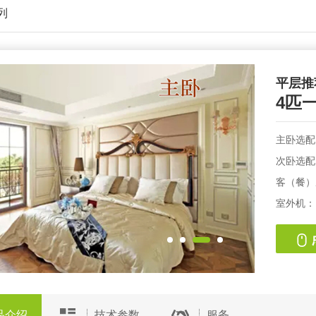
列
平层推
4匹
主卧选配：
次卧选配：
客（餐）厅
室外机：R
品介绍
技术参数
服务