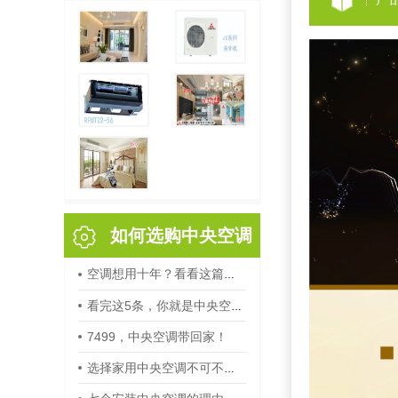
如何选购中央空调
空调想用十年？看看这篇文
章！
看完这5条，你就是中央空调
7499，中央空调带回家！
选购高手！
选择家用中央空调不可不知